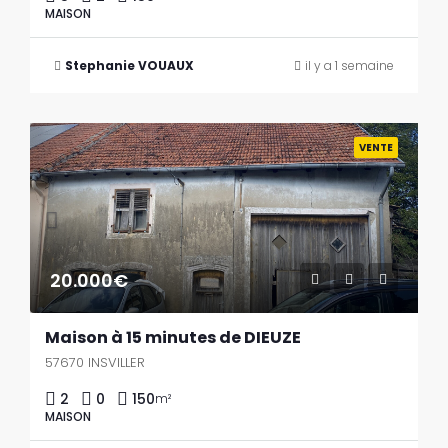
MAISON
Stephanie VOUAUX
il y a 1 semaine
Previous
Next
VENTE
20.000€
Maison à 15 minutes de DIEUZE
57670 INSVILLER
2
0
150
m²
MAISON