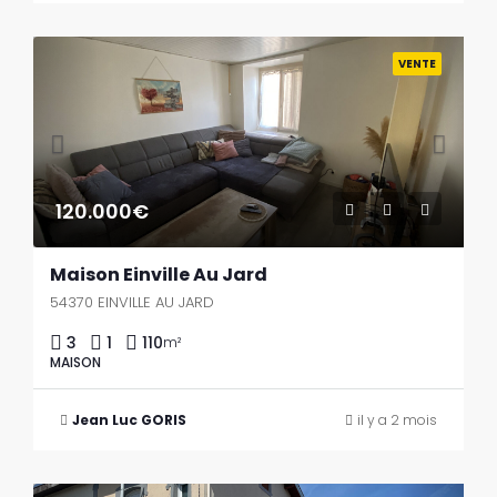
Previous
Next
VENTE
120.000€
Maison Einville Au Jard
54370 EINVILLE AU JARD
3
1
110
m²
MAISON
Jean Luc GORIS
il y a 2 mois
Previous
Next