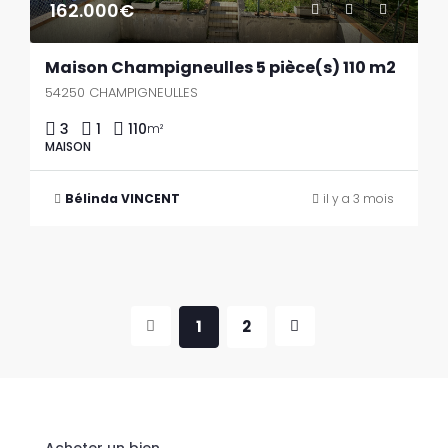
162.000€
Maison Champigneulles 5 pièce(s) 110 m2
54250 CHAMPIGNEULLES
3
1
110
m²
MAISON
Bélinda VINCENT
il y a 3 mois
1
2