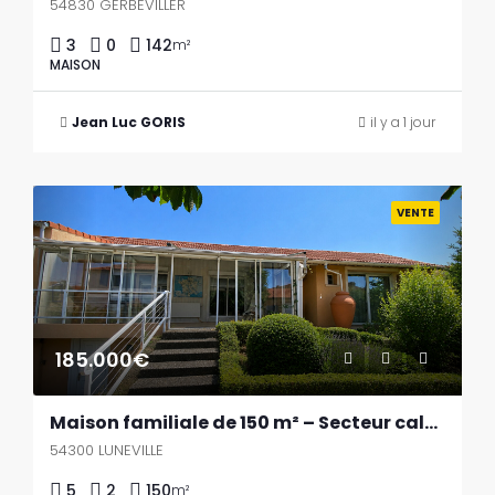
54830 GERBEVILLER
3
0
142
m²
MAISON
Jean Luc GORIS
il y a 1 jour
Previous
Next
VENTE
185.000€
Maison familiale de 150 m² – Secteur calme, proche des commerces
54300 LUNEVILLE
5
2
150
m²