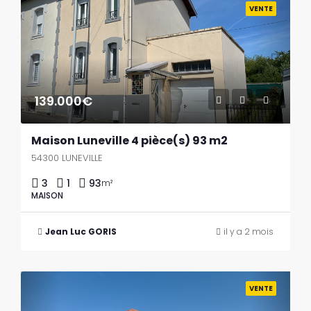
VENTE
139.000€
Maison Luneville 4 pièce(s) 93 m2
54300 LUNEVILLE
3
1
93
m²
MAISON
Jean Luc GORIS
il y a 2 mois
Previous
Next
VENTE