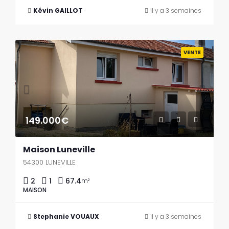
Kévin GAILLOT
il y a 3 semaines
Previous
Next
VENTE
149.000€
Maison Luneville
54300 LUNEVILLE
2
1
67.4
m²
MAISON
Stephanie VOUAUX
il y a 3 semaines