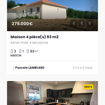
275.000€
Maison 4 pièce(s) 93 m2
54700 PONT A MOUSSON
3
1
93
m²
MAISON
Pascale LAMBLARD
il y a 2 mois
Previous
Next
VENTE