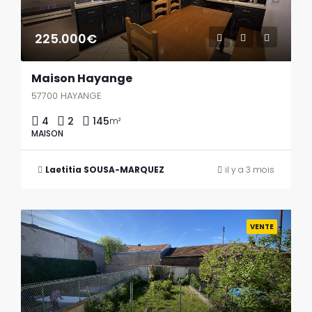
225.000€
Maison Hayange
57700 HAYANGE
4
2
145
m²
MAISON
Laetitia SOUSA-MARQUEZ
il y a 3 mois
Previous
Next
VENTE