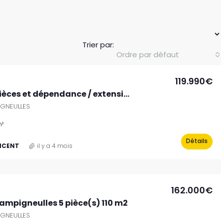
Trier par:
Ordre par défaut
119.990€
Maison 3 pièces et dépendance / extension à aménager
GNEULLES
²
Détails
INCENT
il y a 4 mois
162.000€
mpigneulles 5 pièce(s) 110 m2
GNEULLES