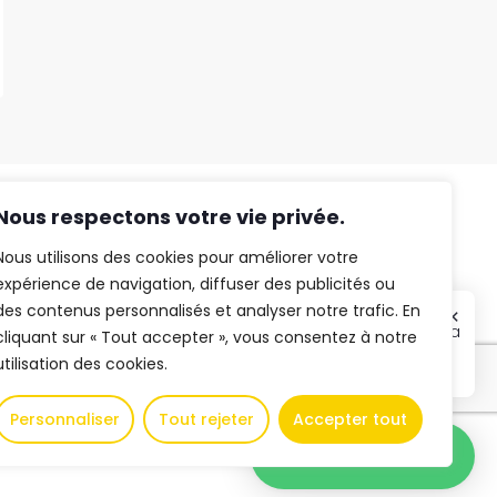
Nous respectons votre vie privée.
Nous utilisons des cookies pour améliorer votre
expérience de navigation, diffuser des publicités ou
© Logia Immobilier 2025
👋 Obtenez une pré-
des contenus personnalisés et analyser notre trafic. En
Tous droits réservés
✕
rmantel,
estimation en ligne de la
cliquant sur « Tout accepter », vous consentez à notre
eloppement
valeur de votre bien, en
utilisation des cookies.
2 min, gratuitement.
Mentions légales
Personnaliser
Tout rejeter
Accepter tout
Estimation en ligne