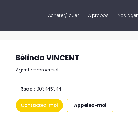
Acheter/Louer
A propos
Nos age
Bélinda VINCENT
Agent commercial
Rsac :
903445344
Contactez-moi
Appelez-moi