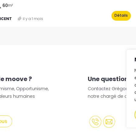
60
m²
Détails
INCENT
il y a 1 mois
le moove ?
Une question ?
timisme, Opportunisme,
Contactez Grégory Pa
Valeurs humaines
notre chargé de dév
ous