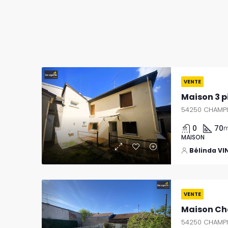
Previous
Next
VENTE
54250 CHAMPI
0
70
m
MAISON
Bélinda V
Previous
Next
VENTE
Maison Cha
54250 CHAMPI