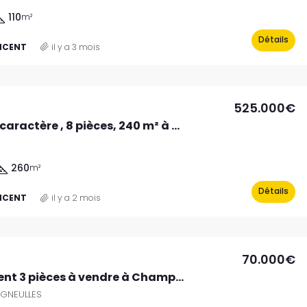
110
m²
Détails
INCENT
il y a 3 mois
525.000€
Maison de caractère , 8 pièces, 240 m² à NANCY
260
m²
Détails
INCENT
il y a 2 mois
70.000€
Appartement 3 pièces à vendre à Champigneulles – Réf. 18098
GNEULLES