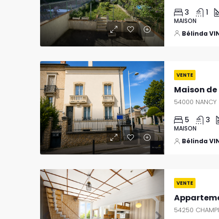
3
1
MAISON
Bélinda V
Previous
Next
VENTE
54000 NANCY
5
3
MAISON
Bélinda V
Previous
Next
VENTE
54250 CHAMPI