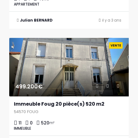
APPARTEMENT
Julian BERNARD
il y a 3 ans
Previous
Next
VENTE
499.200€
Immeuble Foug 20 pièce(s) 520 m2
54570 FOUG
11
0
520
m²
IMMEUBLE