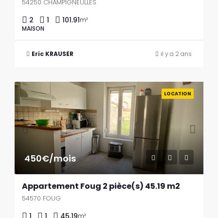
54250 CHAMPIGNEULLES
2
1
101.91
m²
MAISON
Eric KRAUSER
il y a 2 ans
Previous
Next
LOCATION
450€/mois
Appartement Foug 2 pièce(s) 45.19 m2
54570 FOUG
1
1
45.19
m²