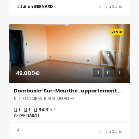
Julian BERNARD
il y a 3 ans
Previous
Next
VENTE
49.000€
Dombasle-Sur-Meurthe : appartement de 64.81m² à acheter
54110 DOMBASLE SUR MEURTHE
1
1
64.81
m²
APPARTEMENT
il y a 3 ans