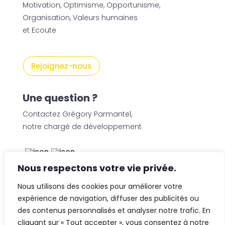
Motivation, Optimisme, Opportunisme,
Organisation, Valeurs humaines
et Ecoute
Rejoignez-nous
Une question ?
Contactez Grégory Parmantel,
notre chargé de développement
Nous respectons votre vie privée.
© Logia Immobilier 2025
Nous utilisons des cookies pour améliorer votre
👋 Obtenez une pré-
Tous droits réservés
✕
expérience de navigation, diffuser des publicités ou
estimation en ligne de la
des contenus personnalisés et analyser notre trafic. En
valeur de votre bien, en
2 min, gratuitement.
Mentions légales
cliquant sur « Tout accepter », vous consentez à notre